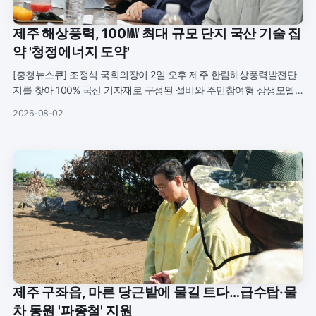
제주 해상풍력, 100㎿ 최대 규모 단지 국산 기술 집
약 '청정에너지 도약'
[충청뉴스큐] 조정식 국회의장이 2일 오후 제주 한림해상풍력발전단
지를 찾아 100% 국산 기자재로 구성된 설비와 주민참여형 상생모델
을 살펴봤다. 제주특별자치도는 이날 조 의장이 단지 추진 현황을 확
2026-08-02
인하고 에너지 전환
제주 구좌읍, 마른 당근밭에 물길 트다…급수탑·물
차 동원 '파종철' 지원