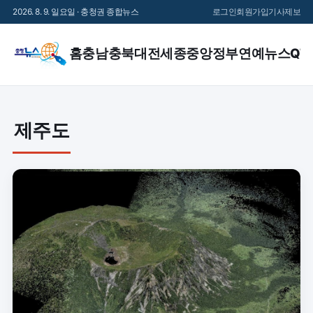
2026. 8. 9. 일요일 · 충청권 종합뉴스
로그인
회원가입
기사제보
홈
충남
충북
대전
세종
중앙정부
연예
뉴스QT
제주도