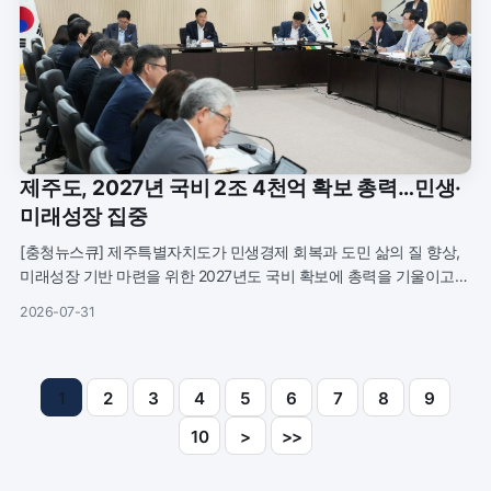
제주도, 2027년 국비 2조 4천억 확보 총력…민생·
미래성장 집중
[충청뉴스큐] 제주특별자치도가 민생경제 회복과 도민 삶의 질 향상,
미래성장 기반 마련을 위한 2027년도 국비 확보에 총력을 기울이고
있다.제주도는 31일 오전 도청 삼다홀에서 위성곤 제주도지사 주재로
2026-07-31
‘2027년
1
2
3
4
5
6
7
8
9
10
>
>>