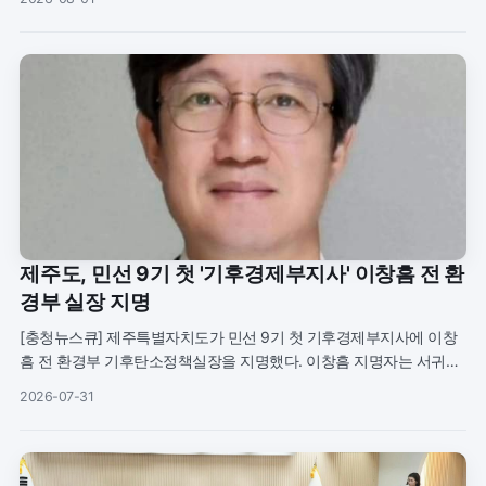
첫 워
제주도, 민선 9기 첫 '기후경제부지사' 이창흠 전 환
경부 실장 지명
[충청뉴스큐] 제주특별자치도가 민선 9기 첫 기후경제부지사에 이창
흠 전 환경부 기후탄소정책실장을 지명했다. 이창흠 지명자는 서귀포
시 남원읍 신례리 출신으로 남주고등학교와 경희대학교 행정학과를
2026-07-31
졸업한 뒤 영국 킬 대학