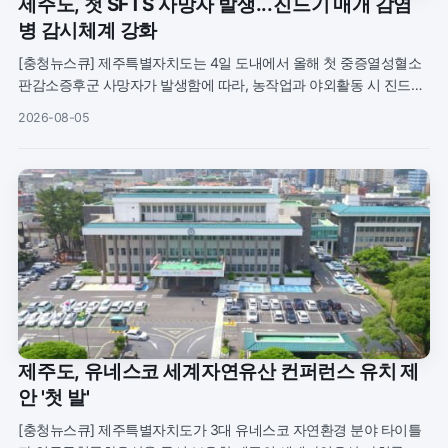
제주도, 첫 SFTS 사망자 발생...진드기 매개 감염
병 감시체계 강화
[충청뉴스큐] 제주특별자치도는 4일 도내에서 올해 첫 중증열성혈소
판감소증후군 사망자가 발생함에 따라, 농작업과 야외활동 시 진드기
매개 감염병 예방수칙을 철저히 지켜줄 것을 당부했다. 서귀포시에 거
2026-08-05
주하는 A씨는 농업
제주도, 유네스코 세계자연유산 컨퍼런스 유치 제
안 '첫 발'
[충청뉴스큐] 제주특별자치도가 3대 유네스코 자연환경 분야 타이틀