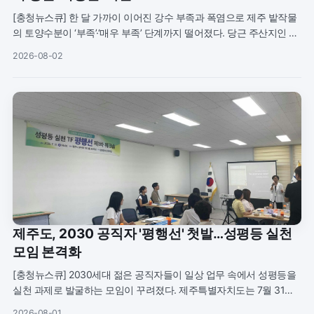
[충청뉴스큐] 한 달 가까이 이어진 강수 부족과 폭염으로 제주 밭작물
의 토양수분이 ‘부족’·‘매우 부족’ 단계까지 떨어졌다. 당근 주산지인 제
주시 구좌읍은 파종이 본격화되는 시기와 가뭄이 맞물려 농업용수 수
2026-08-02
요가 몰리
제주도, 2030 공직자 '평행선' 첫발…성평등 실천
모임 본격화
[충청뉴스큐] 2030세대 젊은 공직자들이 일상 업무 속에서 성평등을
실천 과제로 발굴하는 모임이 꾸려졌다. 제주특별자치도는 7월 31일
7급 이하 2030세대 공직자로 구성된 성평등 실천 전담팀 ‘평행선’의
2026-08-01